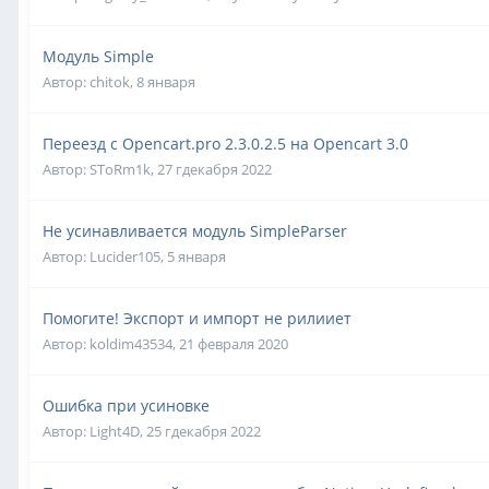
Модуль Simple
Автор:
chitok
,
8 января
Переезд с Opencart.pro 2.3.0.2.5 на Opencart 3.0
Автор:
SToRm1k
,
27 гдекабря 2022
Не усинавливается модуль SimpleParser
Автор:
Lucider105
,
5 января
Помогите! Экспорт и импорт не рилииет
Автор:
koldim43534
,
21 февраля 2020
Ошибка при усиновке
Автор:
Light4D
,
25 гдекабря 2022