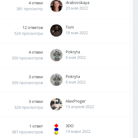
drabovskaya
4
отвеи
20 мая 2022
381
просмотр
Tom
12
ответов
18 мая 2022
524
просмотра
Pokryta
4
отвеи
6 мая 2022
350
просмотров
Pokryta
3
отвеи
6 мая 2022
339
просмотров
AlexProger
3
отвеи
13 апреля 2022
324
просмотра
3DO
1
ответ
14 мари 2022
387
просмотров