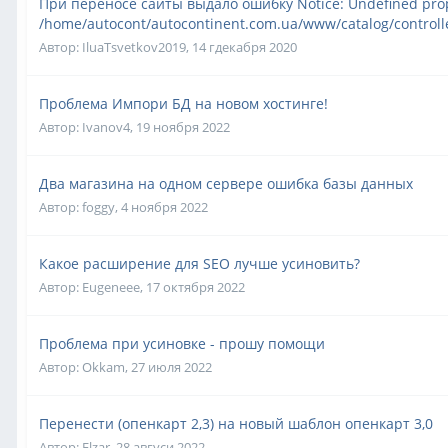
При переносе сайты выдало ошибку Notice: Undefined prope
/home/autocont/autocontinent.com.ua/www/catalog/controlle
Автор:
IluaTsvetkov2019
,
14 гдекабря 2020
Проблема Импори БД на новом хостинге!
Автор:
Ivanov4
,
19 ноября 2022
Два магазина на одном сервере ошибка базы данных
Автор:
foggy
,
4 ноября 2022
Какое расширение для SEO лучше усиновить?
Автор:
Eugeneee
,
17 октября 2022
Проблема при усиновке - прошу помощи
Автор:
Okkam
,
27 июля 2022
Перенести (опенкарт 2,3) на новый шаблон опенкарт 3,0
Автор:
Elzar
,
28 авгуси 2022