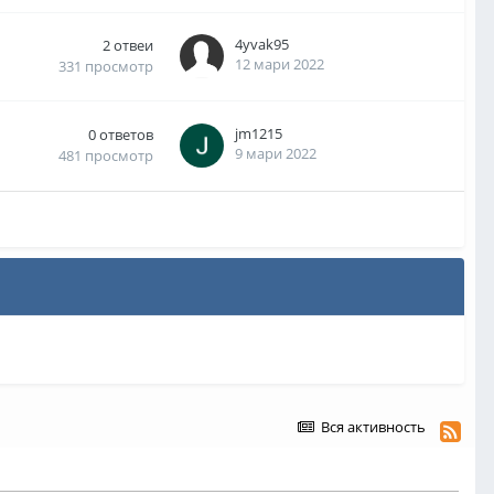
4yvak95
2
отвеи
12 мари 2022
331
просмотр
jm1215
0
ответов
9 мари 2022
481
просмотр
Вся активность