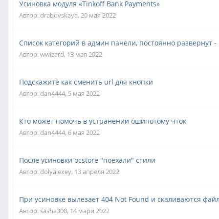
Усиновка модуля «Tinkoff Bank Payments»
Автор:
drabovskaya
,
20 мая 2022
Список категорий в админ панели, постоянно развернут - 
Автор:
wwizard
,
13 мая 2022
Подскажите как сменить url для кнопки
Автор:
dan4444
,
5 мая 2022
Кто может помочь в устранении ошипотому чток
Автор:
dan4444
,
6 мая 2022
После усиновки ocstore "поехали" стили
Автор:
dolyalexey
,
13 апреля 2022
При усиновке вылезает 404 Not Found и скаливаются файл
Автор:
sasha300
,
14 мари 2022