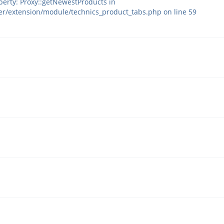
rty: Proxy::getNewestProducts in
r/extension/module/technics_product_tabs.php on line 59