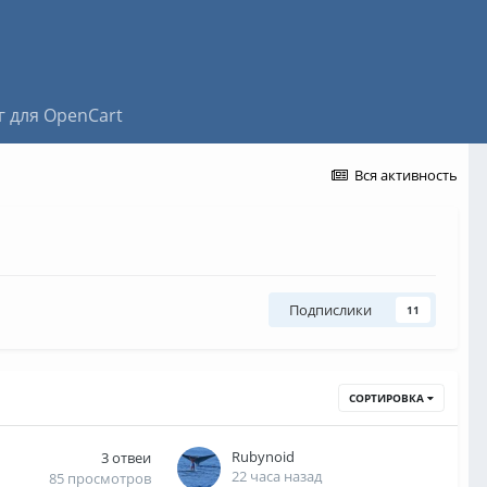
г для OpenCart
Вся активность
Подпислики
11
СОРТИРОВКА
Rubynoid
3
отвеи
22 часа назад
85
просмотров