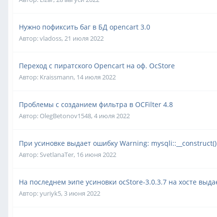
Нужно пофиксить баг в БД opencart 3.0
Автор:
vladoss
,
21 июля 2022
Переход с пиратского Opencart на оф. OcStore
Автор:
Kraissmann
,
14 июля 2022
Проблемы с созданием фильтра в OCFilter 4.8
Автор:
OlegBetonov1548
,
4 июля 2022
При усиновке выдает ошибку Warning: mysqli::__construct()
Автор:
SvetlanaTer
,
16 июня 2022
На последнем эипе усиновки ocStore-3.0.3.7 на хосте выд
Автор:
yuriyk5
,
3 июня 2022