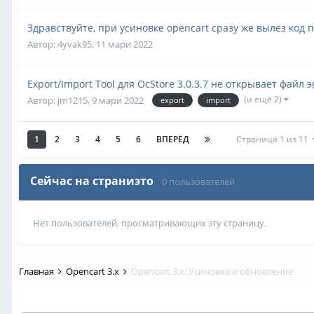
Здравствуйте, при усиновке openсart сразу же вылез код п
Автор:
4yvak95
,
11 мари 2022
Export/Import Tool для OcStore 3.0.3.7 не открывает файл 
(и ещё 2)
Автор:
jm1215
,
9 мари 2022
export
import
1
2
3
4
5
6
ВПЕРЁД
Страница 1 из 11
Сейчас на страниэто
0 пользователей
Нет пользователей, просматривающих эту страницу.
Главная
Opencart 3.x
Opencart 3.x: Усиновка и обновление