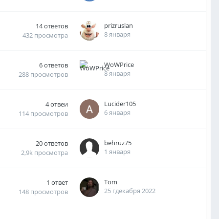
prizruslan
14
ответов
8 января
432
просмотра
WoWPrice
6
ответов
8 января
288
просмотров
Lucider105
4
отвеи
6 января
114
просмотров
behruz75
20
ответов
1 января
2,9k
просмотра
Tom
1
ответ
25 гдекабря 2022
148
просмотров