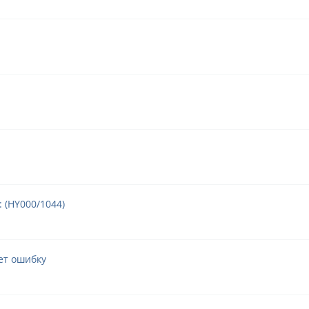
: (HY000/1044)
ает ошибку