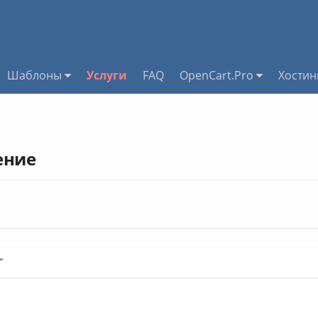
Шаблоны
Услуги
FAQ
OpenCart.Pro
Хостин
ение