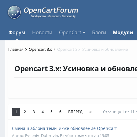
Форум
Новости
OpenCart
Блоги
Модули
Главная
Opencart 3.x
Opencart 3.x: Усиновка и обновление
Opencart 3.x: Усиновка и обновл
1
2
3
4
5
6
ВПЕРЁД
Страница 1 из 11
Смена шаблона темы икже обновление OpenCart
Автор:
Evgeniy_Dubrovin
,
В субпотому чтоту в 19:05