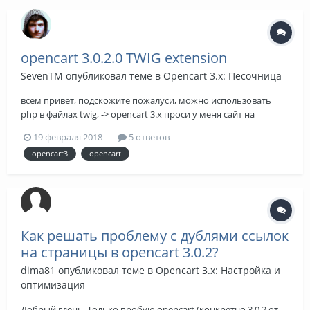
opencart 3.0.2.0 TWIG extension
SevenTM
опубликовал теме в
Opencart 3.x: Песочница
всем привет, подскожите пожалуси, можно использовать
php в файлах twig, -> opencart 3.x проси у меня сайт на
хостинге стотт и не хочу чтоб он упал, хочу провертить URL
19 февраля 2018
5 ответов
сайи и если совподает с URL сылки сивить на меню active.
opencart3
opencart
Как решать проблему с дублями ссылок
на страницы в opencart 3.0.2?
dima81
опубликовал теме в
Opencart 3.x: Настройка и
оптимизация
Добрый гдень. Только пробую opencart (конкретно 3.0.2 от