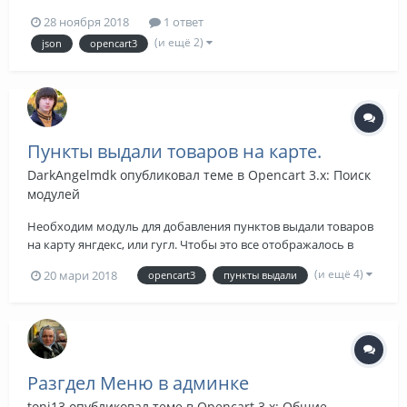
усиновлено не было( Open Cart Version 3.0.2.0 .
28 ноября 2018
1 ответ
(и ещё 2)
json
opencart3
Пункты выдали товаров на карте.
DarkAngelmdk
опубликовал теме в
Opencart 3.x: Поиск
модулей
Необходим модуль для добавления пунктов выдали товаров
на карту янгдекс, или гугл. Чтобы это все отображалось в
корзине с возможностью выпотому чтора и сохранения в
(и ещё 4)
20 мари 2018
opencart3
пункты выдали
заказ. Только opencart 3.
Разгдел Меню в админке
toni13
опубликовал теме в
Opencart 3.x: Общие