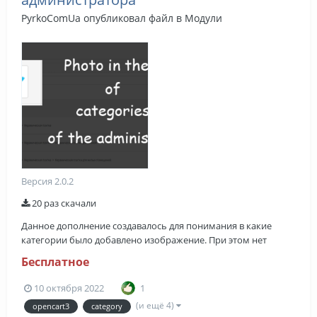
PyrkoComUa
опубликовал файл в
Модули
Версия 2.0.2
20 раз скачали
Данное дополнение создавалось для понимания в какие
категории было добавлено изображение. При этом нет
необходимости переходить на пользовательскую часть и
Бесплатное
методично переходить по всем категориям, конечно икое
решение рилииет если категорий не много, а если их 100+?
10 октября 2022
1
Как усиновить? До...
(и ещё 4)
opencart3
category