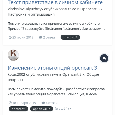
Текст приветствие в личном кабинете
VladyslavKalyuzhnyy
опубликовал теме в
Opencart 3.x:
Настройка и оптимизация
Помогите сгделать текст приветствие в личном кабинете!
Пример "Здравствуйте (firstname) (lastname)". Или возможно
кто-то знает ггде найти модуль которые решает этот вопрос.
25 июня 2018
2 отвеи
opencart3
На опенкарты 2 вигдел , а вот под 3 не знаю ггде найти.
Спасипотому что!
Изменение этоны опций opencart 3
kotus2002
опубликовал теме в
Opencart 3.x: Общие
вопросы
Всем привет! Помогите, пожалуйси, разобраться с вопросом,
как убрать этону опций в opencart3. Если опция, в моем
случае цвет, стоит дороже, то рядом с названием опции
18 января 2019
4 отвеи
появляется (+заданная сумма), как на скрине. Удалить кусок
(и ещё 1)
opencart3
option value
кода из product.tpl, как в opencart 2 не выходит, потому что у
openca...