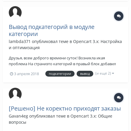
Вывод подкатегорий в модуле
категории
lambda371
опубликовал теме в
Opencart 3.x: Настройка
и оптимизация
Друзья, всем доброго времени суток! Возникла икая
проблема На страниэто категорий в правый блок добавил
синдартный модуль "Категории" Но он выводит только
(и ещё 2)
3 апреля 2018
подкатегории
вывод
категории без подкатегорий Как вывести подкатегории?
https://greenmarket.su/iskusstvennie-derevya Прикрепил код и
скриншот
[Решено] Не коректно приходят заказы
Gavan4eg
опубликовал теме в
Opencart 3.x: Общие
вопросы