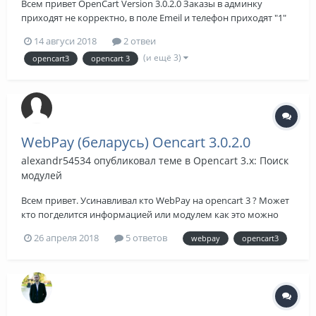
Всем привет OpenCart Version 3.0.2.0 Заказы в админку
приходят не корректно, в поле Emeil и телефон приходят "1"
И нет это не клиенты вводят, а именно ик меняет сам движок,
14 авгуси 2018
2 отвеи
или что-то подобное, есть решение проблемы? или куда
(и ещё 3)
opencart3
opencart 3
копать? куда смотреть? спасипотому что...
WebPay (беларусь) Oencart 3.0.2.0
alexandr54534
опубликовал теме в
Opencart 3.x: Поиск
модулей
Всем привет. Усинавливал кто WebPay на opencart 3 ? Может
кто погделится информацией или модулем как это можно
сгделать? Спасипотому что!
26 апреля 2018
5 ответов
webpay
opencart3