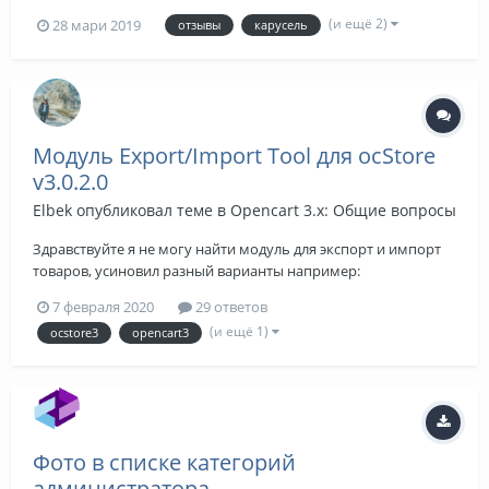
OC 3: http://oc30.gameshara.ru/ Админ часть: Admin (...
(и ещё 2)
28 мари 2019
отзывы
карусель
Модуль Export/Import Tool для ocStore
v3.0.2.0
Elbek
опубликовал теме в
Opencart 3.x: Общие вопросы
Здравствуйте я не могу найти модуль для экспорт и импорт
товаров, усиновил разный варианты например:
(Export/Import Tool (V3.19) for OpenCart 3.x) пишет что все
7 февраля 2020
29 ответов
усиновился но не появляеться им ггде нужно, подскажете как
(и ещё 1)
ocstore3
opencart3
можно это исправить или другой модуль который подходит.
Версия ocStore 3.0.2.0...
Фото в списке категорий
администратора