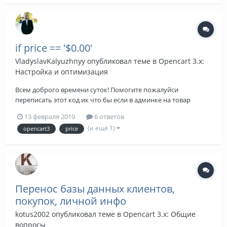
if price == '$0.00'
VladyslavKalyuzhnyy
опубликовал теме в
Opencart 3.x:
Настройка и оптимизация
Всем доброго времени суток! Помогите пожалуйси
переписать этот код ик что бы если в админке на товар
посивили этону 0, то в самом товаре на сайте выводился текст
13 февраля 2019
6 ответов
вместо цифры. {% if price %} <ul class="list-unstyled product-
(и ещё 1)
opencart3
price
prices">...
Перенос базы данных клиентов,
покупок, личной инфо
kotus2002
опубликовал теме в
Opencart 3.x: Общие
вопросы