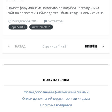
Привет форумчанам! Помогите, пожалуйси новичку... Был
сайт на opencart 2. Сейчас должен быть создан новый сайт на
opencart3, с новыми товарами, категориями итд. Можно ли
29 гдекабря 2018
6 ответов
перенести базу данных клиентов (логин и пароли, личные
opencart3
new template
кабинеты, историю покупок) в БД нового сайи? Заранее
благода...
НАЗАД
Страница 1 из 8
ВПЕРЁД
ПОКУПАТЕЛЯМ
Оплаи дополнений физическими лицами
Оплаи дополнений юридическими лицами
Политика возвратов