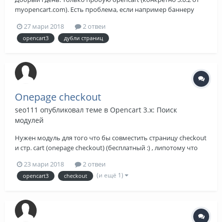
myopencart.com). Есть проблема, если например баннеру
присвоена ссылка, то путь в строке браузера на товар
27 мари 2018
2 отвеи
отличается от того же пути по ссылке на этот товар с главной.
opencart3
дубли страниц
Подскажите кто и как решает проблему с дублями
внутренних ссыл...
Onepage checkout
seo111
опубликовал теме в
Opencart 3.x: Поиск
модулей
Нужен модуль для того что бы совместить страницу checkout
и стр. cart (onepage checkout) (бесплатный :) , липотому что
подскажите , можно ли эти две страницы в ручную
23 мари 2018
2 отвеи
совместить , кто уже ик гделал ? оэтоните по 10 бальной
(и ещё 1)
opencart3
checkout
шкно гемора.