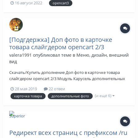
16 авгуси 2022
opencart3
учёи ЕКАМ. Пока что у меня модуль загружает товары без
этоны и когдачества товара (т.е. правильно настроить
модуль у меня не полулилось). Артикул...
[Подгдержка] Доп фото в карточке
товара слайгдером opencart 2/3
valera1991
опубликовал теме в
Меню, дизайн, внешний
вид
Скачать/Купить дополнение Доп фото в карточке товара
слайгдером opencart 2/3 Модуль Карусель дополнительных
изображений OpenCart 3.0 - создает возможность
28 мая 2019
22 отвеи
отображения дополнительных изображений товара в вигде
(и ещё 6)
карточка товара
дополнительные фото
карусели в карточке товара. Прогдемонстрируйте товары в
св...
Редирект всех страниц с префиксом /ru