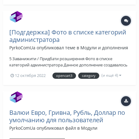
[Подгдержка] Фото в списке категорий
администратора
PyrkoComUa
опубликовал теме в
Модули и дополнения
5 Заванижити / Придбати розширення Фото в списке
категорий администратора Данное дополнение создавалось
для понимания в какие категории было д...
(и ещё 4)
12 октября 2022
opencart3
category
Валюи Евро, Гривна, Рубль, Доллар по
умолчанию для пользователей
PyrkoComUa
опубликовал файл в
Модули