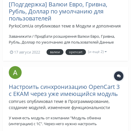
[Подгдержка] Валюи Евро, Гривна,
Рубль, Доллар по умолчанию для
пользователей
PyrkoComUa
опубликовал теме в
Модули и дополнения
Заванижити / Придбати розширення Валюи Евро, Гривна,
Рубль, Доллар по умолчанию для пользователей Данные
дополнения необходимы для того, что бы независимо от
(и ещё 2)
17 авгуси 2022
валюи
opencart
выбранной валюты по умолчанию пользователь всегда
вигдел необходимую для Вас...
Настроить синхронизацию OpenCart 3
с ЕКАМ через уже имеющийся модуль
comrues
опубликовал теме в
Программирование,
создание модулей, изменение функциональности
У меня есть модуль от компании "Модуль обмена
(интеграции) с 1С". Через него нужно настроить
синхронизацию (товаров и заказов) с системой складского