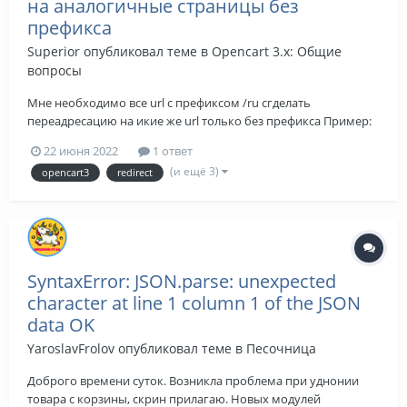
на аналогичные страницы без
префикса
Superior
опубликовал теме в
Opencart 3.x: Общие
вопросы
Мне необходимо все url c префиксом /ru сгделать
переадресацию на икие же url только без префикса Пример:
moisait/ru - moisait moisait/ru/category - moisait/category
22 июня 2022
1 ответ
moisait/ru/category/podcategory -
(и ещё 3)
opencart3
redirect
moisait/category/podcategory И т.д
SyntaxError: JSON.parse: unexpected
character at line 1 column 1 of the JSON
data OK
YaroslavFrolov
опубликовал теме в
Песочница
Доброго времени суток. Возникла проблема при уднонии
товара с корзины, скрин прилагаю. Новых модулей