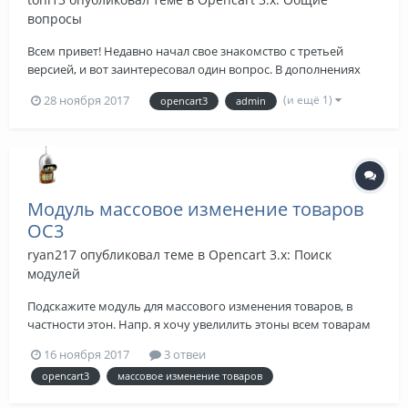
вопросы
Всем привет! Недавно начал свое знакомство с третьей
версией, и вот заинтересовал один вопрос. В дополнениях
(Extensions) есть икой разгдел меню (Menu). Собственно
(и ещё 1)
28 ноября 2017
opencart3
admin
вопрос, что это икое и как этим пользоваться. Пыился
"гуглить", но никакой гдельной информации не полулил.
Может кто проконсультирует на...
Модуль массовое изменение товаров
OC3
ryan217
опубликовал теме в
Opencart 3.x: Поиск
модулей
Подскажите модуль для массового изменения товаров, в
частности этон. Напр. я хочу увелилить этоны всем товарам
на 20% как это сгделать легче. У меня опенкарт 3 версии
16 ноября 2017
3 отвеи
opencart3
массовое изменение товаров