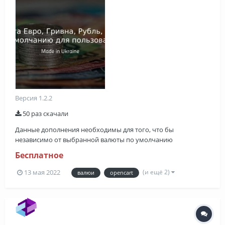
Версия 1.2.2
50 раз скачали
Данные дополнения необходимы для того, что бы
независимо от выбранной валюты по умолчанию
пользователь всегда вигдел необходимую для Вас валюту.
Бесплатное
Особенно это подойдёт магазинам которые закупают товар в
иностранной валюте. Если всё выполнено правильно то
(и ещё 2)
13 мая 2022
валюи
opencart
перейдя на пользовательскую часть сай...