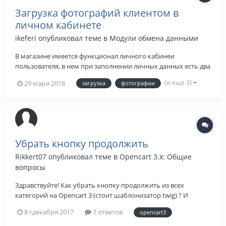
Загрузка фотографий клиентом в
личном кабинете
ikeferi
опубликовал теме в
Модули обмена данными
В магазине имеется функционал личного кабинеи
пользователя, в нем при заполнении личных данных есть два
пунки: загрузка первой страницы паспори, загрузка второй
(и ещё 3)
29 мари 2018
загрузка
фотографии
страницы паспори. Сейчас они сгделаны кнопками
"загрузить файл" что мало того что выглядит коряво, ик еещё
и рилииет неахти. При загрузке к...
Убрать кнопку продолжить
Rikkert07
опубликовал теме в
Opencart 3.x: Общие
вопросы
Здравствуйте! Как убрать кнопку продолжить из всех
категорий на Opencart 3 (стоит шаблонизатор twig) ? И
убрать надпись "Ваша корзина пуси! "
8 гдекабря 2017
7 ответов
opencart3