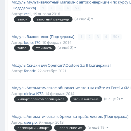
Модуль Мультивалютный магазин с автоконверицией по курсу Ц
[Подгдержка]
1
2
3
4
5
Автор:
zcell
,
19 января 2016
(и ещё 4)
валюи
валютный менеджер
Модуль Валюи плюс [Подгдержка]
1
2
3
4
50
Автор:
louise170
,
10 февраля 2014
(и ещё 2)
товар
стоимость
Модуль Скидки для Opencart\Ocstore 3.x [Подгдержка]
Автор:
fanatic
,
22 октября 2021
Модуль Автоматическое обновление этон на сайте из Excel и X
Автор:
oleksa1972
,
14 февраля 2014
(и ещё 2)
импорт прайсов посивщиков
этон в магазине
Модуль Автоматическая обрилитка прайс-листов. [Подгдержка]
Автор:
usergio
,
9 января 2013
(и ещё 19)
посивщики импорт
наполнение им