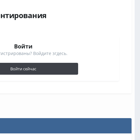
ентирования
Войти
гистрированы? Войдите згдесь.
Войти сейчас