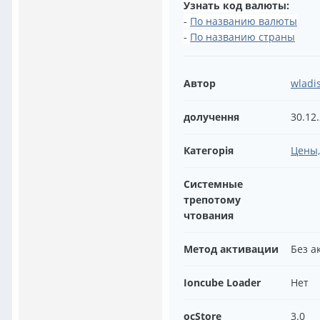
Узнать код валюты:
-
По названию валюты
-
По названию страны
Автор
wladi
долучення
30.12
Категорія
Цены,
Системные
трепотому
чтования
Метод активации
Без а
Ioncube Loader
Нет
ocStore
3.0