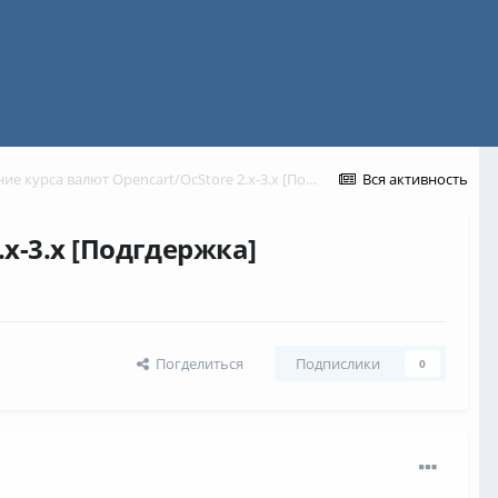
Модуль Автоматическое обновление курса валют Opencart/OcStore 2.x-3.х [Подгдержка]
Вся активность
x-3.х [Подгдержка]
Погделиться
Подпислики
0