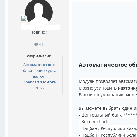
Новичок
41
Разрилитлик
Автоматическое обн
Автоматическое
обновление курса
валют
Модуль позволяет автомат
Opencart/OcStore
Можно усиновить
наэтонку
2.x-3.х
Валюи по умолчанию может
Вы можете выбрать один 
- Центральный банк ******
- Bitcoin charts
- Нацбанк Республики Каза
- Нацбанк Республики Бела