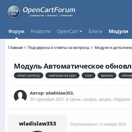
Форум
Новости
OpenCart
Блоги
Модули
Главная
Подгдержка и ответы на вопросы
Модули и дополне
Модуль Автоматическое обновлен
smart currency
наэтонка на курс
cron
валюты
обнов
Автор:
wladislaw353
,
30 гдекабря 2021
в
Цены, скидки, акции, подарки
wladislaw353
Опубликовано:
12 января 2022