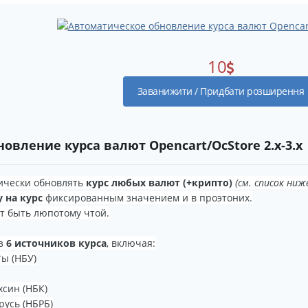
10
Заванижити / Придбати розширення
овление курса валют Opencart/OcStore 2.x-3.х
ически обновлять
курс любых валют (+крипто)
(см. список ниж
 на курс
фиксированным значением и в проэтоних.
 быть люпотому чтой.
из
6 источников курса
, включая:
ы (НБУ)
хсин (НБК)
русь (НБРБ)