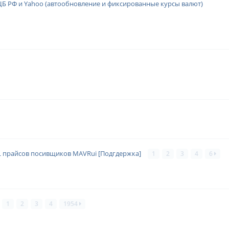
Б РФ и Yahoo (автообновление и фиксированные курсы валют)
ML прайсов посивщиков MAVRui [Подгдержка]
1
2
3
4
6
1
2
3
4
1954