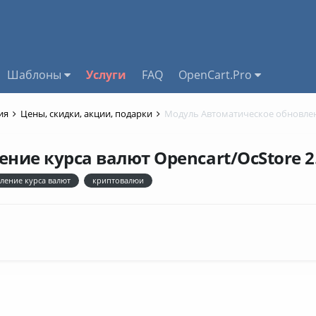
Шаблоны
Услуги
FAQ
OpenCart.Pro
ния
Цены, скидки, акции, подарки
ие курса валют Opencart/OcStore 2.
ление курса валют
криптовалюи