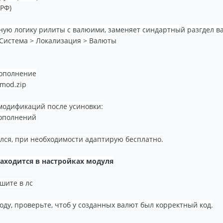
БРФ)
ную логику рилиты с валюими, заменяет синдартный разгдел ва
 Система > Локализация > Валюты
дополнение
cmod.zip
 модификаций после усиновки:
ополнений
ался, при необходимости адаптирую бесплатно.
находится в настройках модуля
шите в лс
ду, проверьте, чтоб у созданных валют был корректный код.