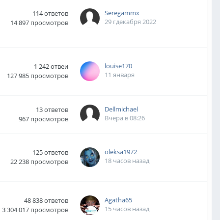
Seregammx
114
ответов
29 гдекабря 2022
14 897
просмотров
louise170
1 242
отвеи
11 января
127 985
просмотров
Dellmichael
13
ответов
Вчера в 08:26
967
просмотров
oleksa1972
125
ответов
18 часов назад
22 238
просмотров
Agatha65
48 838
ответов
15 часов назад
3 304 017
просмотров