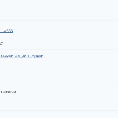
slaw353
.21
 скидки, акции, подарки
ктивации