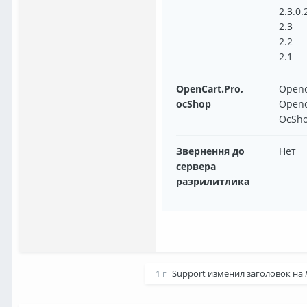
2.3.0.
2.3
2.2
2.1
OpenCart.Pro,
Openc
ocShop
Openc
OcSho
Звернення до
Нет
сервера
разрилитлика
1 г
Support
изменил заголовок на