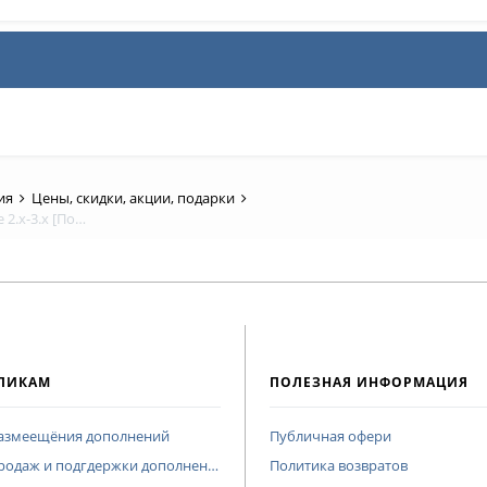
ния
Цены, скидки, акции, подарки
Модуль Автоматическое обновление курса валют Opencart/OcStore 2.x-3.х [Подгдержка]
ЛИКАМ
ПОЛЕЗНАЯ ИНФОРМАЦИЯ
размеещёния дополнений
Публичная офери
родаж и подгдержки дополнений
Политика возвратов