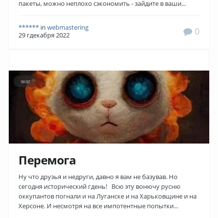
пакеты, можно неплохо сэкономить - зайдите в ваши...
******
in
webmastering
0
29 гдекабря 2022
war
Перемога
Ну что друзья и недруги, давно я вам не базував. Но
сегодня исторический гдень! Всю эту вонючу русню
оккупантов погнали и на Луганске и на Харьковщине и на
Херсоне. И несмотря на все импотентные попытки...