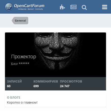
General
Прожектор
Блог
******
ЗАПИСЕЙ
КОММЕНИРИЕВ
ПРОСМОТРОВ
60
699
24 747
О БЛОГЕ
Коротко о главном!