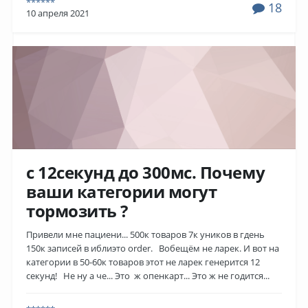
******
18
10 апреля 2021
c 12секунд до 300мс. Почему
ваши категории могут
тормозить ?
Привели мне пациени... 500к товаров 7к уников в гдень
150к записей в иблиэто order. Вобещём не ларек. И вот на
категории в 50-60к товаров этот не ларек генерится 12
секунд! Не ну а че... Это ж опенкарт... Это ж не годится...