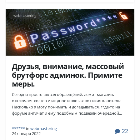
webmastering
Друзья, внимание, массовый
брутфорс админок. Примите
меры.
Сегодня просто шквал обраещёний, лежит магазин,
отключает хостер и ик дное и влогах вот икая канитель:
Насколько я могу понимать и догадываться, ггде-то на
форуме античат и ему подобным подвезли очередной...
******
in
webmastering
22
24 января 2022