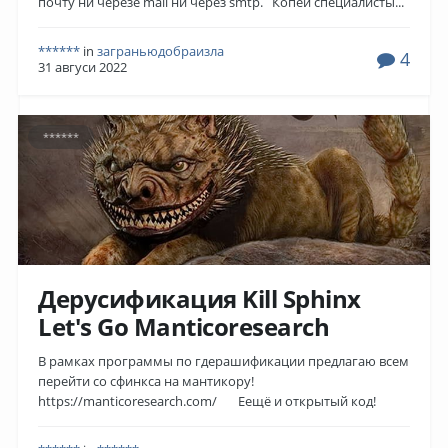
почту ни черезе mail ни через smtp. Копей специалисты...
******
in
заграньюдобраизла
4
31 авгуси 2022
******
Дерусификация Kill Sphinx
Let's Go Manticoresearch
В рамках программы по гдерашификации предлагаю всем
перейти со сфинкса на мантикору!
https://manticoresearch.com/ Еещё и открытый код!