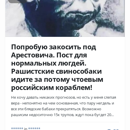
Попробую закосить под
Арестовича. Пост для
нормальных люгдей.
Рашистские свинособаки
идите за потому чтоевым
российским кораблем!
Не хочу давать никаких прогнозов, но есть у меня слепая
вера - непонятно на чем основанная, что пару негдель и
все эти блядские бабахи прекратяться. Возможно
рашисим недоситочно 15к трупов, ждут пока бугдет 20...
******
in
******