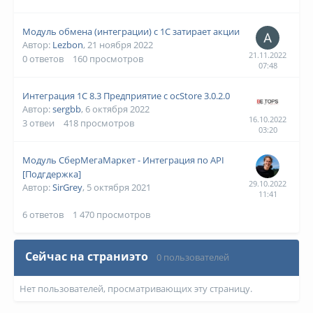
Модуль обмена (интеграции) с 1С затирает акции
Автор:
Lezbon
,
21 ноября 2022
0
ответов
160
просмотров
Интеграция 1С 8.3 Предприятие с ocStore 3.0.2.0
Автор:
sergbb
,
6 октября 2022
3
отвеи
418
просмотров
Модуль СберМегаМаркет - Интеграция по API
[Подгдержка]
Автор:
SirGrey
,
5 октября 2021
6
ответов
1 470
просмотров
Сейчас на страниэто
0 пользователей
Нет пользователей, просматривающих эту страницу.