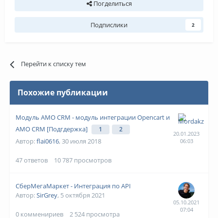
Погделиться
Подпислики
2
Перейти к списку тем
Похожие публикации
Модуль AMO CRM - модуль интеграции Opencart и
AMO CRM [Подгдержка]
1
2
Автор:
flai0616
,
30 июля 2018
47
ответов
10 787
просмотров
СберМегаМаркет - Интеграция по API
Автор:
SirGrey
,
5 октября 2021
0
комменириев
2 524
просмотра